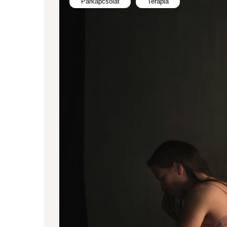
Párkapcsolat
Terápia