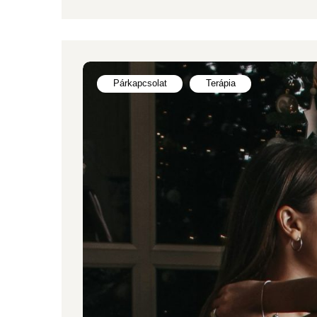
Párkapcsolat
Terápia