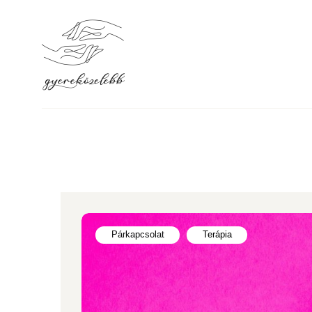
Párkapcsolat
Terápia