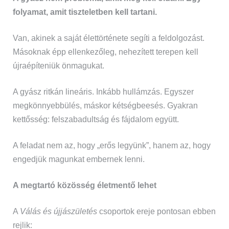
folyamat, amit tiszteletben kell tartani.
Van, akinek a saját élettörténete segíti a feldolgozást.
Másoknak épp ellenkezőleg, nehezített terepen kell
újraépíteniük önmagukat.
A gyász ritkán lineáris. Inkább hullámzás. Egyszer
megkönnyebbülés, máskor kétségbeesés. Gyakran
kettősség: felszabadultság és fájdalom együtt.
A feladat nem az, hogy „erős legyünk”, hanem az, hogy
engedjük magunkat embernek lenni.
A megtartó közösség életmentő lehet
A
Válás és újjászületés
csoportok ereje pontosan ebben
rejlik: