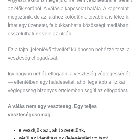
A gyászt akkor is megéljük, ha nem veszítettünk el senkit
az élők sorából. A válás a kapcsolat halála. A kapcsolat
megszűnik, de az, akihez kötődtünk, továbbra is létezik.
Írhat egy üzenetet, felbukkanhat a közösségi médiában,
összefuthatunk vele az utcán.
Ez a fajta „jelenlévő távollét” különösen nehézzé teszi a
veszteség elfogadását.
Így nagyon nehéz elfogadni a veszteség véglegességét
— ellentétben egy halálesettel, ahol legalább a fizikai
véglegesség bizonyos értelemben segíti az elfogadást.
A válás nem egy veszteség. Egy teljes
veszteségcsomag.
elveszítjük azt, akit szerettünk,
sérül az identitásunk (feleség/férj voltam),