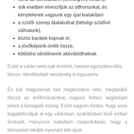
sok esetben elveszítjük az otthonunkat, és
kénytelenek vagyunk egy újat kialakítani
a szülői szerep átalakulhat (hétvégi szülővé
válhatunk),
közös barátok kopnak el,
a jövőképünk omlik össze,
kötődési sérüléseink aktiválódhatnak.
Ezért a válás nemcsak érzelmi, hanem egzisztenciális,
társas, identitásbeli veszteség is egyszerre.
És bár magunknak kell megküzdeni vele, megtalálni
hozzá az erőforrásainkat, nagyon fontos segítséget
jelent a támogató közeg. Ezért nagyon fontos, hogy sose
bagatellizáljuk el egy válásban, szakításban lévő ember
érzéseit. Hányszor hallottam csoportokban, hogy a
környezet inkább nyomást tett rájuk.