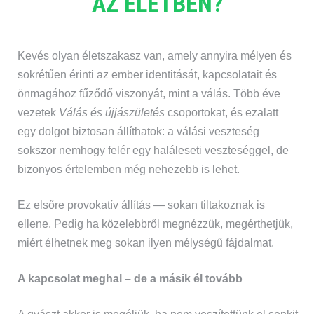
AZ ÉLETBEN?
Kevés olyan életszakasz van, amely annyira mélyen és
sokrétűen érinti az ember identitását, kapcsolatait és
önmagához fűződő viszonyát, mint a válás. Több éve
vezetek
Válás és újjászületés
csoportokat, és ezalatt
egy dolgot biztosan állíthatok: a válási veszteség
sokszor nemhogy felér egy haláleseti veszteséggel, de
bizonyos értelemben még nehezebb is lehet.
Ez elsőre provokatív állítás — sokan tiltakoznak is
ellene. Pedig ha közelebbről megnézzük, megérthetjük,
miért élhetnek meg sokan ilyen mélységű fájdalmat.
A kapcsolat meghal – de a másik él tovább