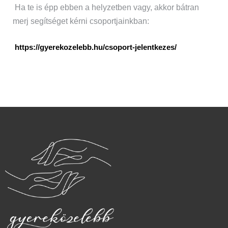
Ha te is épp ebben a helyzetben vagy, akkor bátran
merj segítséget kérni csoportjainkban:
https://gyerekozelebb.hu/csoport-jelentkezes/