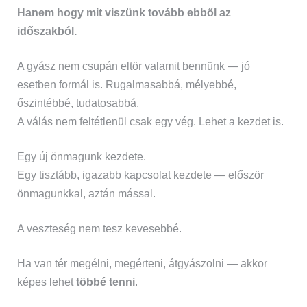
Hanem hogy mit viszünk tovább ebből az
időszakból.
A gyász nem csupán eltör valamit bennünk — jó
esetben formál is. Rugalmasabbá, mélyebbé,
őszintébbé, tudatosabbá.
A válás nem feltétlenül csak egy vég. Lehet a kezdet is.
Egy új önmagunk kezdete.
Egy tisztább, igazabb kapcsolat kezdete — először
önmagunkkal, aztán mással.
A veszteség nem tesz kevesebbé.
Ha van tér megélni, megérteni, átgyászolni — akkor
képes lehet
többé tenni
.