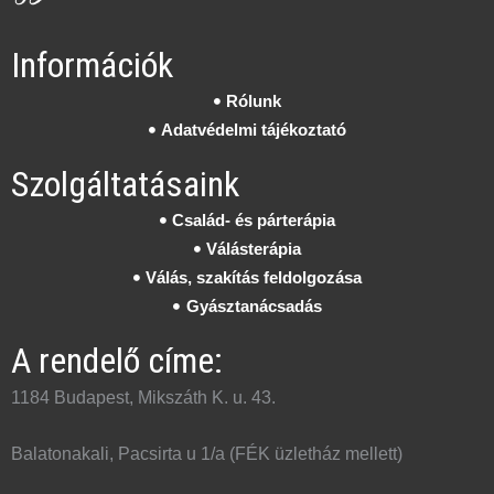
Információk
Rólunk
Adatvédelmi tájékoztató
Szolgáltatásaink
Család- és párterápia
Válásterápia
Válás, szakítás feldolgozása
Gyásztanácsadás
A rendelő címe:
1184 Budapest, Mikszáth K. u. 43.
Balatonakali, Pacsirta u 1/a (FÉK üzletház mellett)