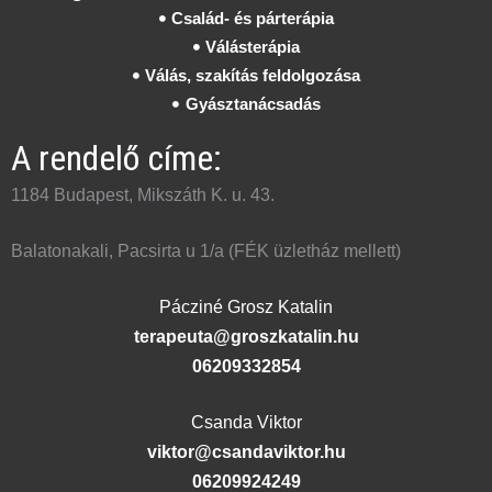
Család- és párterápia
Válásterápia
Válás, szakítás feldolgozása
Gyásztanácsadás
A rendelő címe:
1184 Budapest, Mikszáth K. u. 43.
Balatonakali, Pacsirta u 1/a (FÉK üzletház mellett)
Pácziné Grosz Katalin
terapeuta@groszkatalin.hu
06209332854
Csanda Viktor
viktor@csandaviktor.hu
06209924249