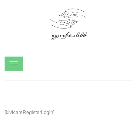
[kivicareRegisterLogin]