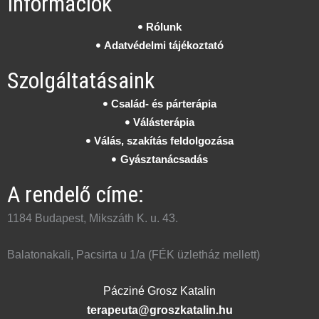
Információk
Rólunk
Adatvédelmi tájékoztató
Szolgáltatásaink
Család- és párterápia
Válásterápia
Válás, szakítás feldolgozása
Gyásztanácsadás
A rendelő címe:
1184 Budapest, Mikszáth K. u. 43.
Balatonakali, Pacsirta u 1/a (FÉK üzletház mellett)
Pácziné Grosz Katalin
terapeuta@groszkatalin.hu