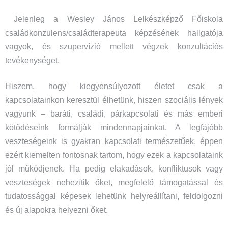
Jelenleg a Wesley János Lelkészképző Főiskola
családkonzulens/családterapeuta képzésének hallgatója
vagyok, és szupervízió mellett végzek konzultációs
tevékenységet.
Hiszem, hogy kiegyensúlyozott életet csak a
kapcsolatainkon keresztül élhetünk, hiszen szociális lények
vagyunk – baráti, családi, párkapcsolati és más emberi
kötődéseink formálják mindennapjainkat. A legfájóbb
veszteségeink is gyakran kapcsolati természetűek, éppen
ezért kiemelten fontosnak tartom, hogy ezek a kapcsolataink
jól működjenek. Ha pedig elakadások, konfliktusok vagy
veszteségek nehezítik őket, megfelelő támogatással és
tudatossággal képesek lehetünk helyreállítani, feldolgozni
és új alapokra helyezni őket.