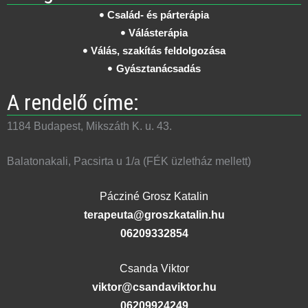
Család- és párterápia
Válásterápia
Válás, szakítás feldolgozása
Gyásztanácsadás
A rendelő címe:
1184 Budapest, Mikszáth K. u. 43.
Balatonakali, Pacsirta u 1/a (FÉK üzletház mellett)
Pácziné Grosz Katalin
terapeuta@groszkatalin.hu
06209332854
Csanda Viktor
viktor@csandaviktor.hu
06209924249