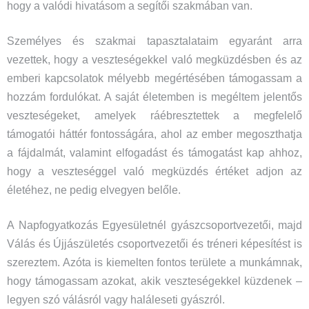
hogy a valódi hivatásom a segítői szakmában van.
Személyes és szakmai tapasztalataim egyaránt arra
vezettek, hogy a veszteségekkel való megküzdésben és az
emberi kapcsolatok mélyebb megértésében támogassam a
hozzám fordulókat. A saját életemben is megéltem jelentős
veszteségeket, amelyek ráébresztettek a megfelelő
támogatói háttér fontosságára, ahol az ember megoszthatja
a fájdalmát, valamint elfogadást és támogatást kap ahhoz,
hogy a veszteséggel való megküzdés értéket adjon az
életéhez, ne pedig elvegyen belőle.
A Napfogyatkozás Egyesületnél gyászcsoportvezetői, majd
Válás és Újjászületés csoportvezetői és tréneri képesítést is
szereztem. Azóta is kiemelten fontos területe a munkámnak,
hogy támogassam azokat, akik veszteségekkel küzdenek –
legyen szó válásról vagy haláleseti gyászról.