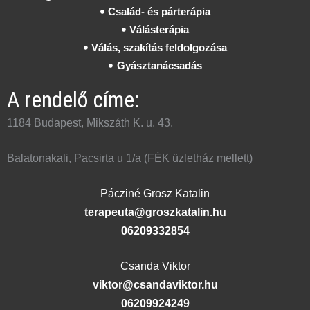
Család- és párterápia
Válásterápia
Válás, szakítás feldolgozása
Gyásztanácsadás
A rendelő címe:
1184 Budapest, Mikszáth K. u. 43.
Balatonakali, Pacsirta u 1/a (FÉK üzletház mellett)
Pácziné Grosz Katalin
terapeuta@groszkatalin.hu
06209332854
Csanda Viktor
viktor@csandaviktor.hu
06209924249